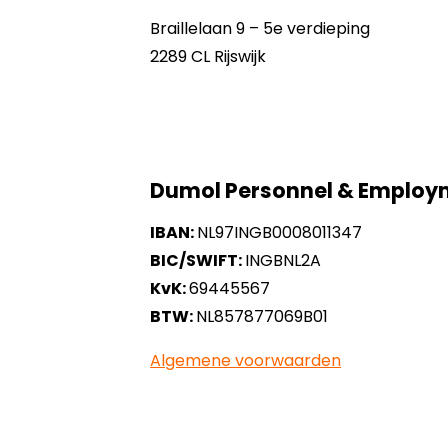
Braillelaan 9 – 5e verdieping
2289 CL Rijswijk
Dumol Personnel & Employm
IBAN:
NL97INGB0008011347
BIC/SWIFT:
INGBNL2A
KvK:
69445567
BTW:
NL857877069B01
Algemene voorwaarden