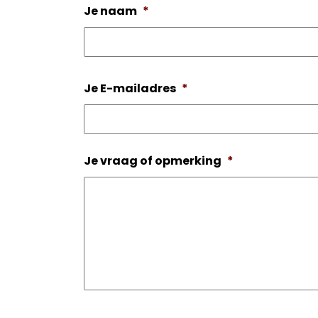
Je naam
*
Je E-mailadres
*
Je vraag of opmerking
*
Recaptcha