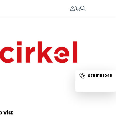
0
075 615 1045
Contact
 via: