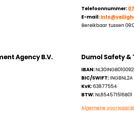
Telefoonnummer:
07
E-mail:
info@veilighe
Bereikbaar tussen 09:0
ent Agency B.V.
Dumol Safety & T
IBAN:
NL30INGB01009
BIC/SWIFT:
INGBNL2A
KvK:
63877554
BTW:
NL854571516B01
Algemene voorwaard