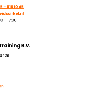
5 – 615 10 45
idscirkel.nl
0 – 17:00
raining B.V.
26428
en